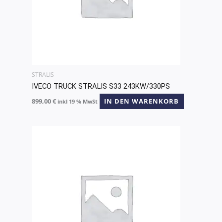
STRALIS
IVECO TRUCK STRALIS S33 243KW/330PS
899,00
€
IN DEN WARENKORB
inkl 19 % MwSt