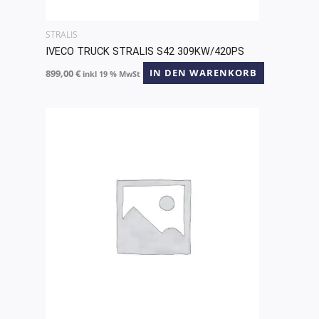
STRALIS
IVECO TRUCK STRALIS S42 309KW/420PS
899,00
€
IN DEN WARENKORB
inkl 19 % MwSt