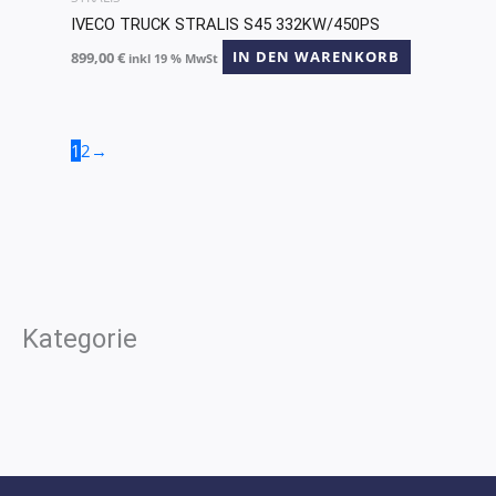
IVECO TRUCK STRALIS S45 332KW/450PS
899,00
€
IN DEN WARENKORB
inkl 19 % MwSt
1
2
→
Kategorie