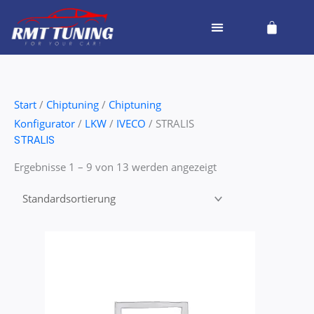
Zum
Cart
Inhalt
springen
Start
/
Chiptuning
/
Chiptuning
Konfigurator
/
LKW
/
IVECO
/ STRALIS
STRALIS
Ergebnisse 1 – 9 von 13 werden angezeigt