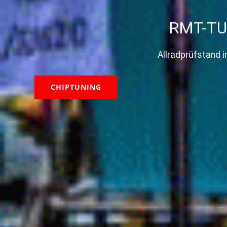
RMT-T
Allradprüfstand i
CHIPTUNING