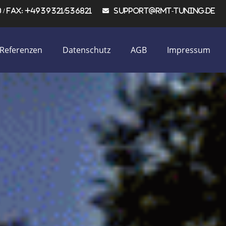
/ Fax: +4939321/536821
support@rmt-tuning.de
Referenzen
Datenschutz
AGB
Impressum