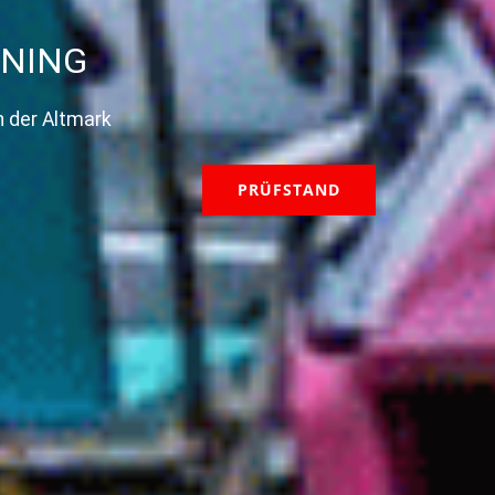
UNING
n der Altmark
PRÜFSTAND