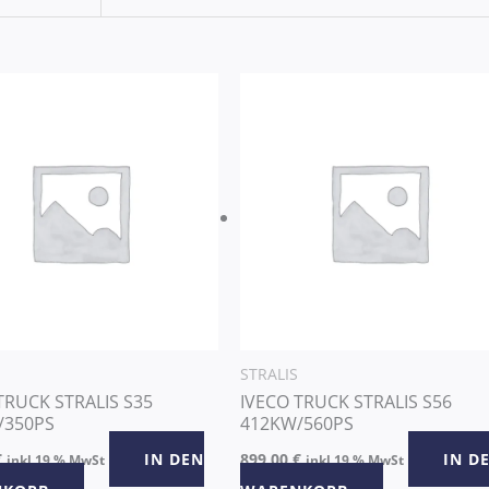
STRALIS
TRUCK STRALIS S35
IVECO TRUCK STRALIS S56
/350PS
412KW/560PS
€
IN DEN
899,00
€
IN D
inkl 19 % MwSt
inkl 19 % MwSt