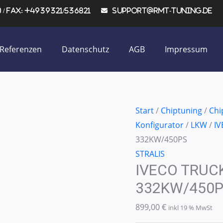
/ Fax: +4939321/536821
support@rmt-tuning.de
Referenzen
Datenschutz
AGB
Impressum
IVECO
Start
/
Chiptuning
/
Chi
TRUCK
Konfigurator
/
LKW
/
IV
STRALIS
332KW/450PS
S45
STRALIS
IVECO TRUCK
332KW/450PS
Menge
332KW/450
899,00
€
inkl 19 % MwSt