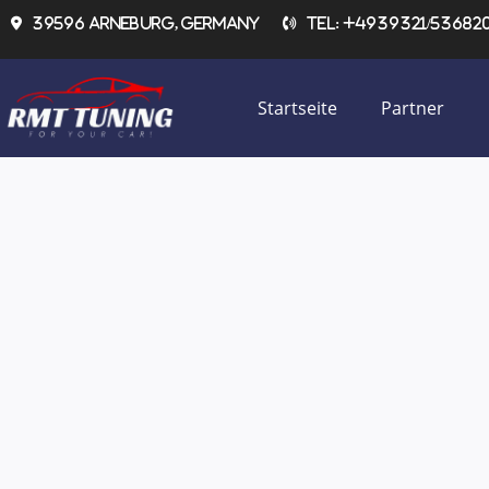
Zum
39596 Arneburg, Germany
Tel: +4939321/536820 
Inhalt
springen
Startseite
Partner