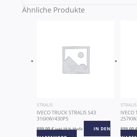
Ähnliche Produkte
STRALIS
STRALIS
IVECO TRUCK STRALIS S43
IVECO 
316KW/430PS
257KW
899,00
€
IN DEN
899,00
inkl 19 % MwSt