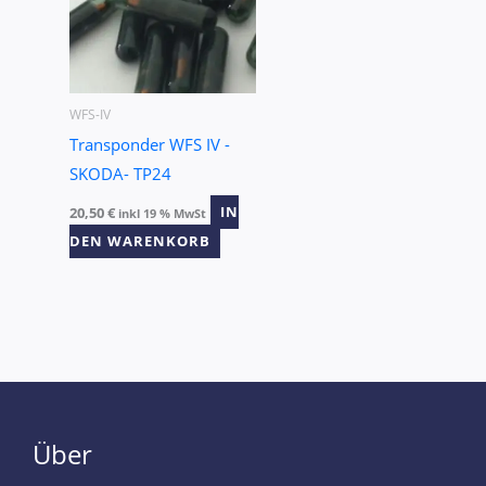
WFS-IV
Transponder WFS IV -
SKODA- TP24
20,50
€
IN
inkl 19 % MwSt
DEN WARENKORB
Über