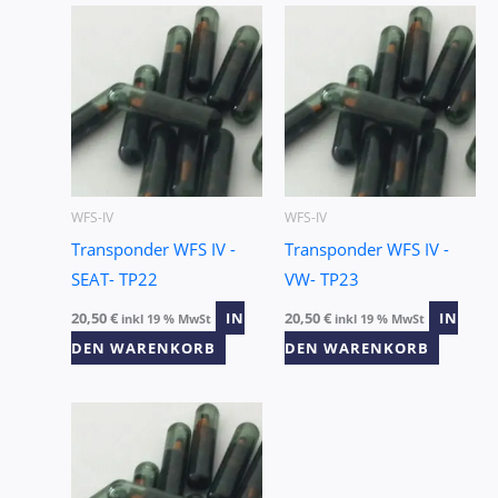
WFS-IV
WFS-IV
Transponder WFS IV -
Transponder WFS IV -
SEAT- TP22
VW- TP23
20,50
€
IN
20,50
€
IN
inkl 19 % MwSt
inkl 19 % MwSt
DEN WARENKORB
DEN WARENKORB