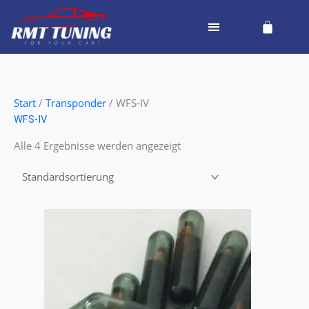
Zum
Cart
Inhalt
springen
Start
/
Transponder
/ WFS-IV
WFS-IV
Alle 4 Ergebnisse werden angezeigt