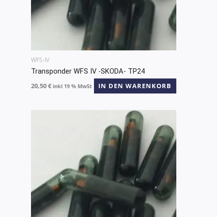
WFS-IV
Transponder WFS IV -SKODA- TP24
20,50
€
IN DEN WARENKORB
inkl 19 % MwSt