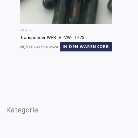
WFS-IV
Transponder WFS IV -VW- TP23
20,50
€
IN DEN WARENKORB
inkl 19 % MwSt
Kategorie