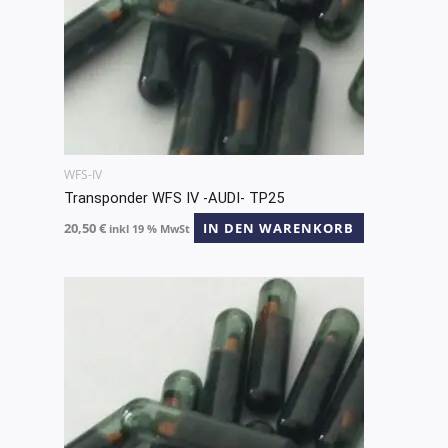
WFS-IV
Transponder WFS IV -AUDI- TP25
20,50
€
IN DEN WARENKORB
inkl 19 % MwSt