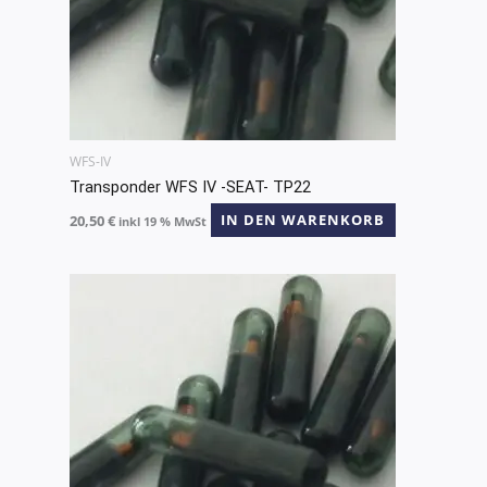
WFS-IV
Transponder WFS IV -SEAT- TP22
20,50
€
IN DEN WARENKORB
inkl 19 % MwSt