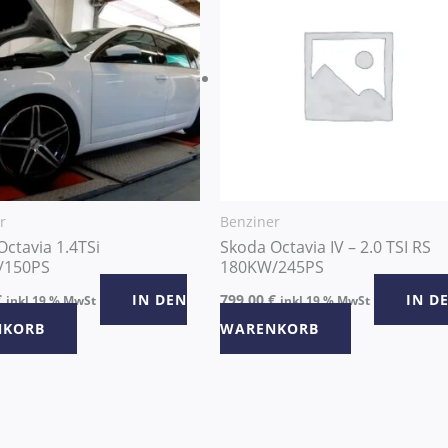
r
Benziner
ctavia 1.4TSi
Skoda Octavia IV – 2.0 TSI RS
/150PS
180KW/245PS
€
IN DEN
799,00
€
IN D
inkl 19 % MwSt
inkl 19 % MwSt
NKORB
WARENKORB