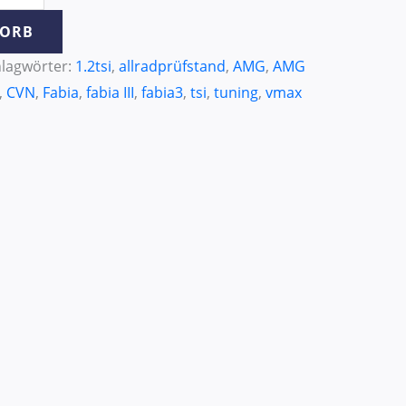
KORB
lagwörter:
1.2tsi
,
allradprüfstand
,
AMG
,
AMG
,
CVN
,
Fabia
,
fabia III
,
fabia3
,
tsi
,
tuning
,
vmax