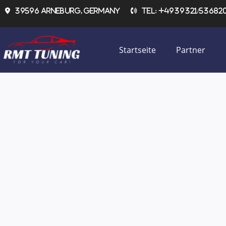
Zum
39596 Arneburg, Germany
Tel: +4939321/536820 
Inhalt
springen
Startseite
Partner