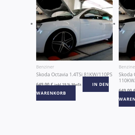
Benziner
Benzine
Skoda Octavia 1.4TSi 81KW/110PS
Skoda O
110KW
649,00
€
IN DEN
inkl 19 % MwSt
649,00
WARENKORB
WARE