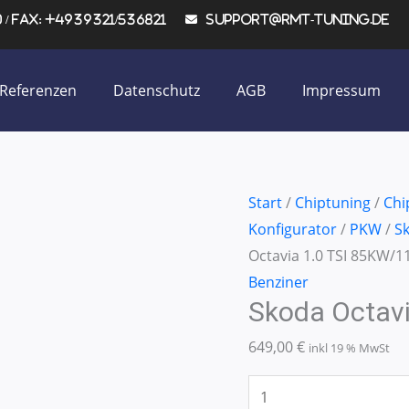
/ Fax: +4939321/536821
support@rmt-tuning.de
Referenzen
Datenschutz
AGB
Impressum
Skoda
Start
/
Chiptuning
/
Chi
Octavia
Konfigurator
/
PKW
/
S
1.0
Octavia 1.0 TSI 85KW/1
TSI
Benziner
Skoda Octav
85KW/115PS
Menge
649,00
€
inkl 19 % MwSt