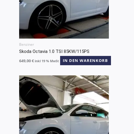
Benziner
Skoda Octavia 1.0 TSI 85KW/115PS
649,00
€
IN DEN WARENKORB
inkl 19 % MwSt