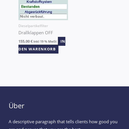
Dieselpartikelfilter
Drallklappen OFF
155,00
€
IN
inkl 19 % MwSt
DEN WARENKORB
Über
A descriptive paragraph that tells clients how good you