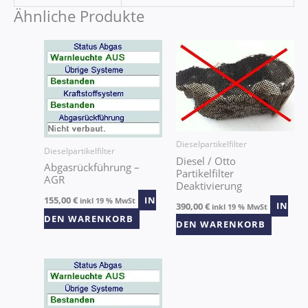
Ähnliche Produkte
Dieselpartikelfilter
Dieselpartikelfilter
Diesel / Otto
Abgasrückführung –
Partikelfilter
AGR
Deaktivierung
155,00
€
IN
inkl 19 % MwSt
390,00
€
IN
inkl 19 % MwSt
DEN WARENKORB
DEN WARENKORB