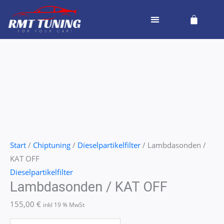
Zum
Cart
Inhalt
springen
Lambdasonden
/
KAT
OFF
Menge
Start
/
Chiptuning
/
Dieselpartikelfilter
/ Lambdasonden /
KAT OFF
Dieselpartikelfilter
Lambdasonden / KAT OFF
155,00
€
inkl 19 % MwSt