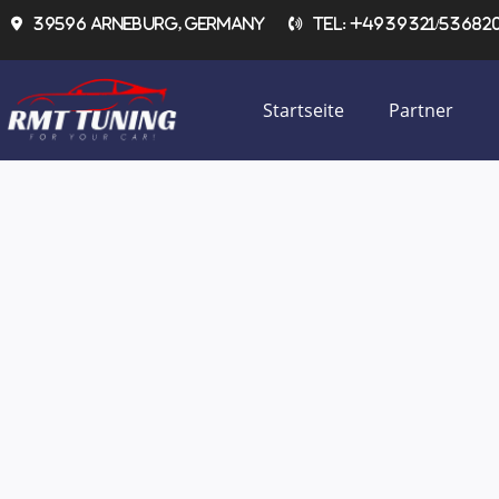
Zum
39596 Arneburg, Germany
Tel: +4939321/536820 
Inhalt
springen
Startseite
Partner