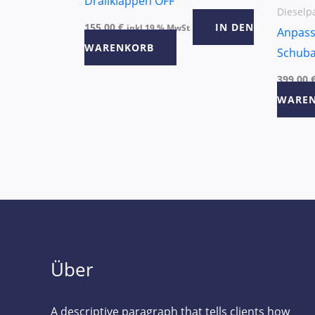
Drallklappen OFF
Dieselpa
155,00
€
IN DEN
inkl 19 % MwSt
Anpass
WARENKORB
Schuba
399,00
WARE
Über
A descriptive paragraph that tells clients how