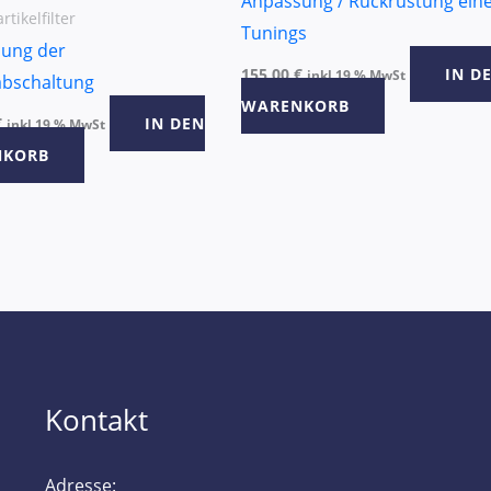
Anpassung / Rückrüstung ein
rtikelfilter
Tunings
ung der
155,00
€
IN D
inkl 19 % MwSt
bschaltung
WARENKORB
€
IN DEN
inkl 19 % MwSt
NKORB
Kontakt
Adresse: