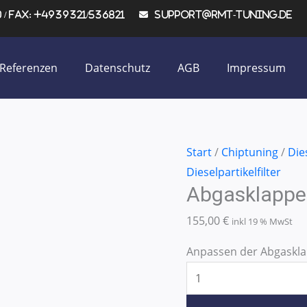
/ Fax: +4939321/536821
support@rmt-tuning.de
Referenzen
Datenschutz
AGB
Impressum
Abgasklappe
Start
/
Chiptuning
/
Dies
-
Dieselpartikelfilter
Abgasklappe
AGK
Menge
155,00
€
inkl 19 % MwSt
Anpassen der Abgaskl