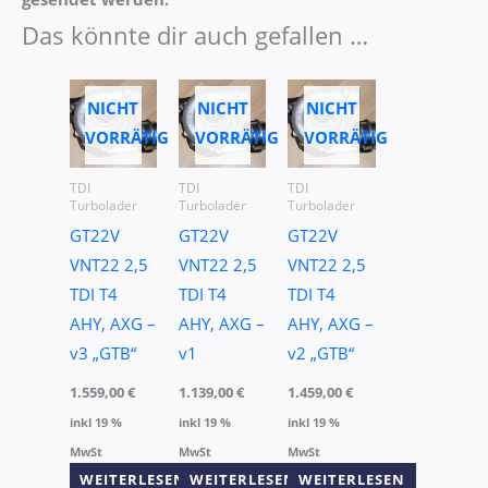
Das könnte dir auch gefallen …
NICHT
NICHT
NICHT
VORRÄTIG
VORRÄTIG
VORRÄTIG
TDI
TDI
TDI
Turbolader
Turbolader
Turbolader
GT22V
GT22V
GT22V
VNT22 2,5
VNT22 2,5
VNT22 2,5
TDI T4
TDI T4
TDI T4
AHY, AXG –
AHY, AXG –
AHY, AXG –
v3 „GTB“
v1
v2 „GTB“
1.559,00
€
1.139,00
€
1.459,00
€
inkl 19 %
inkl 19 %
inkl 19 %
MwSt
MwSt
MwSt
WEITERLESEN
WEITERLESEN
WEITERLESEN