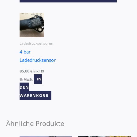
Ladedrucksensoren
4 bar
Ladedrucksensor
85,00
€
inkl 19
IN
% MwSt
DEN
WARENKORB
Ähnliche Produkte