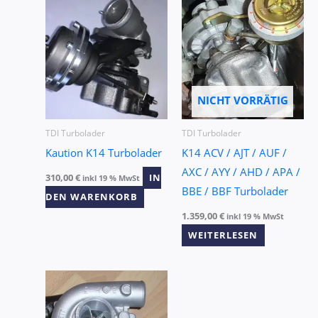
NICHT VORRÄTIG
TDI Turbolader
TDI Turbolader
Kaution K14 Turbolader
K14 ACV / AJT / AUF /
AXC / AYY / AHD / APA /
310,00
€
IN
inkl 19 % MwSt
BBE / BBF Turbolader
DEN WARENKORB
1.359,00
€
inkl 19 % MwSt
WEITERLESEN