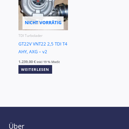
NICHT VORRÄTIG
TDI Turbolader
GT22V VNT22 2,5 TDI T4
AHY, AXG – v2
1.239,00
€
inkl 19 % MwSt
WEITERLESEN
Über