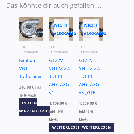
Das könnte dir auch gefallen …
NICHT
NICHT
VORRÄTIG
VORRÄTIG
TDI
TDI
TDI
Turbolader
Turbolader
Turbolader
Kaution
GT22V
GT22V
VNT
VNT22 2,5
VNT22 2,5
Turbolader
TDI T4
TDI T4
AHY, AXG –
AHY, AXG –
340,00
€
inkl
v1
v3 „GTB“
19 % MwSt
IN DEN
1.139,00
€
1.559,00
€
WARENKORB
inkl 19 %
inkl 19 %
MwSt
MwSt
WEITERLESEN
WEITERLESEN