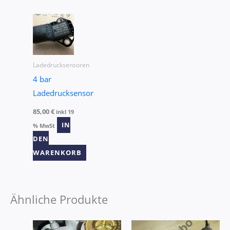
Ladedrucksensoren
4 bar
Ladedrucksensor
85,00
€
inkl 19
IN
% MwSt
DEN
WARENKORB
Ähnliche Produkte