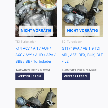
NICHT VORRÄTIG
NICHT VORRÄTIG
TDI Turbolader
TDI Turbolader
K14 ACV / AJT / AUF /
GT1749VA / VB 1,9 TDI
AXC / AYY / AHD / APA /
ARL, ASZ, BPX, BUK, BLT
BBE / BBF Turbolader
– v2
1.359,00
€
1.299,00
€
inkl 19 % MwSt
inkl 19 % MwSt
WEITERLESEN
WEITERLESEN