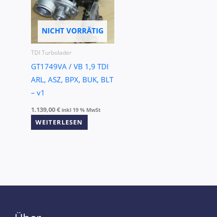
NICHT VORRÄTIG
TDI Turbolader
GT1749VA / VB 1,9 TDI
ARL, ASZ, BPX, BUK, BLT
– v1
1.139,00
€
inkl 19 % MwSt
WEITERLESEN