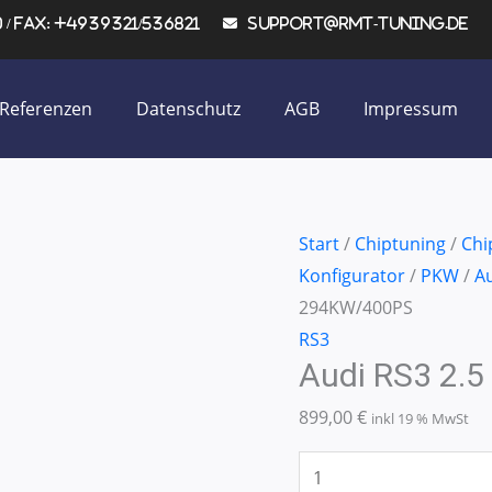
/ Fax: +4939321/536821
support@rmt-tuning.de
Referenzen
Datenschutz
AGB
Impressum
Audi
Start
/
Chiptuning
/
Chi
RS3
Konfigurator
/
PKW
/
A
2.5
294KW/400PS
TFSI
RS3
Audi RS3 2.
294KW/400PS
Menge
899,00
€
inkl 19 % MwSt