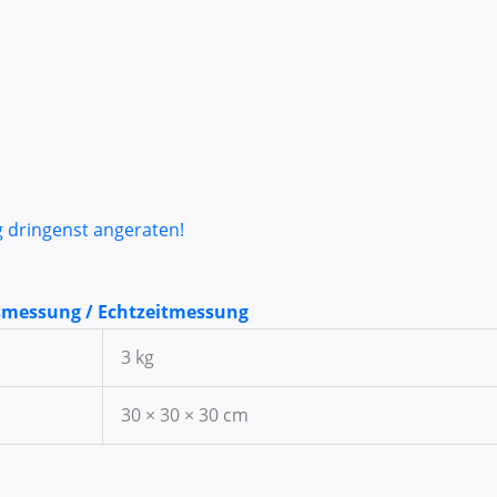
g dringenst angeraten!
smessung / Echtzeitmessung
3 kg
30 × 30 × 30 cm