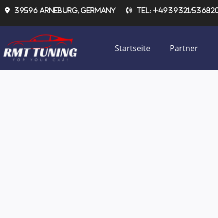
Zum
39596 Arneburg, Germany
Tel: +4939321/536820 
Inhalt
springen
Startseite
Partner