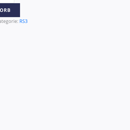
KORB
ategorie:
RS3