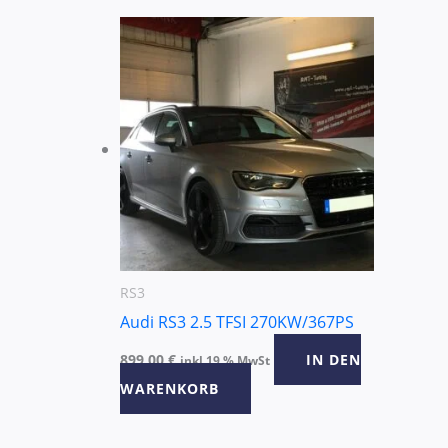
RS3
Audi RS3 2.5 TFSI 270KW/367PS
899,00
€
IN DEN
inkl 19 % MwSt
WARENKORB