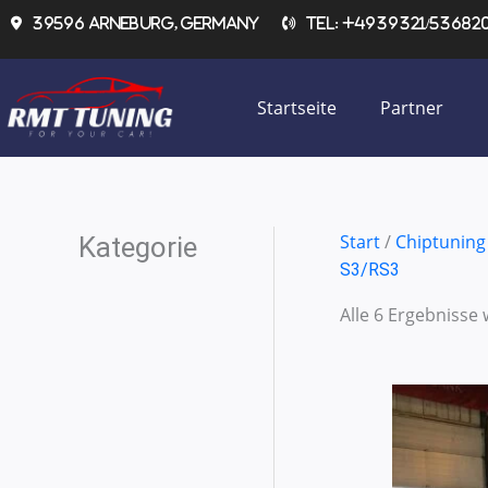
Zum
39596 Arneburg, Germany
Tel: +4939321/536820 
Inhalt
springen
Startseite
Partner
Start
/
Chiptuning
Kategorie
S3/RS3
Alle 6 Ergebnisse