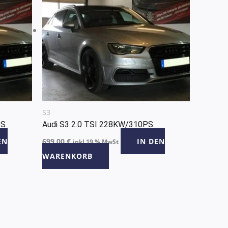
S3
PS
Audi S3 2.0 TSI 228KW/310PS
EN
699,00
€
IN DEN
inkl 19 % MwSt
WARENKORB