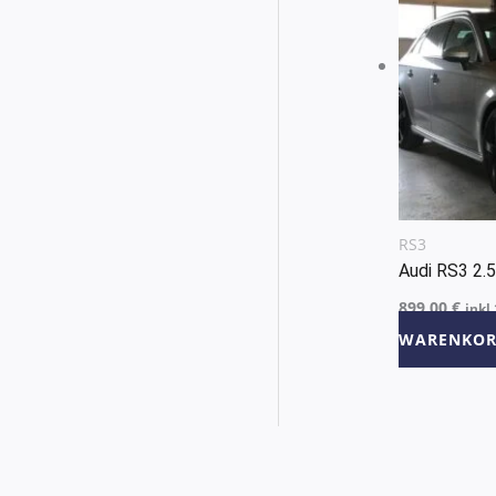
RS3
Audi RS3 2
899,00
€
inkl
WARENKOR