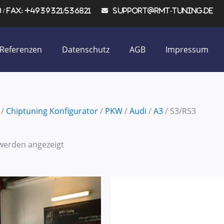
/ Fax: +4939321/536821
support@rmt-tuning.de
Referenzen
Datenschutz
AGB
Impressum
/
Chiptuning Konfigurator
/
PKW
/
Audi
/
A3
/ S3/RS3
 werden angezeigt