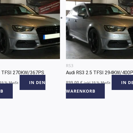
RS3
.5 TFSI 270KW/367PS
Audi RS3 2.5 TFSI 294KW/400
IN DEN
899,00
€
IN D
 19 % MwSt
inkl 19 % MwSt
B
WARENKORB