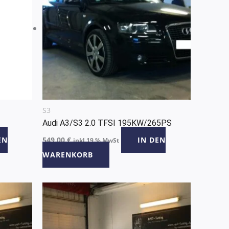
S3
Audi A3/S3 2.0 TFSI 195KW/265PS
EN
549,00
€
IN DEN
inkl 19 % MwSt
WARENKORB