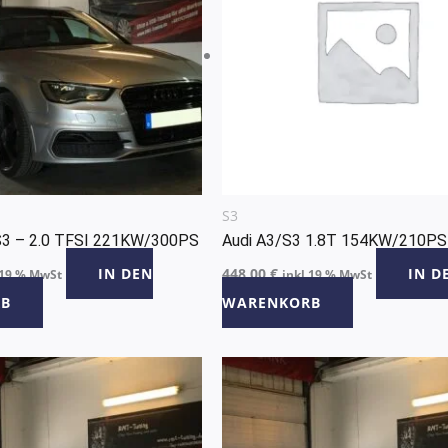
S3
S3 – 2.0 TFSI 221KW/300PS
Audi A3/S3 1.8T 154KW/210PS
IN DEN
448,00
€
IN D
 19 % MwSt
inkl 19 % MwSt
B
WARENKORB