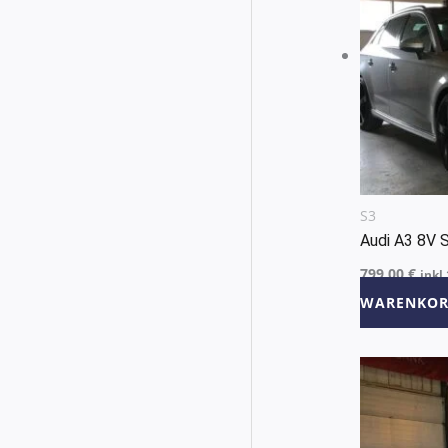
S3
Audi A3 8V 
799,00
€
inkl
WARENKOR