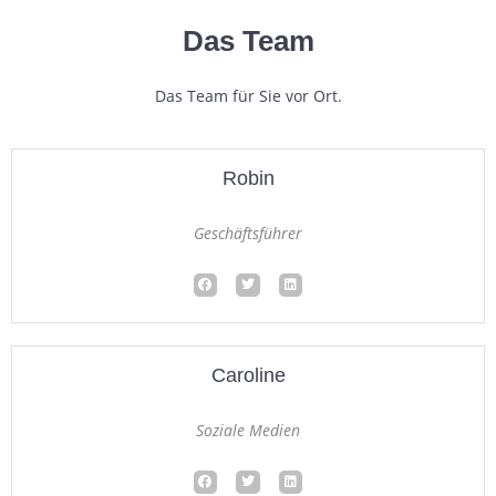
Das Team
Das Team für Sie vor Ort.
Robin
Geschäftsführer
F
T
L
a
w
i
c
i
n
e
t
k
b
t
e
o
e
d
o
r
i
k
n
Caroline
Soziale Medien
F
T
L
a
w
i