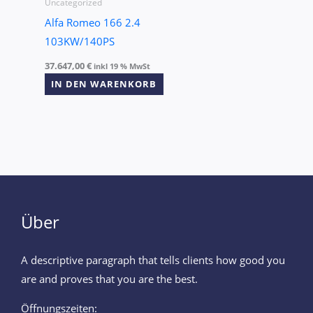
Uncategorized
Alfa Romeo 166 2.4
103KW/140PS
37.647,00
€
inkl 19 % MwSt
IN DEN WARENKORB
Über
A descriptive paragraph that tells clients how good you
are and proves that you are the best.
Öffnungszeiten: