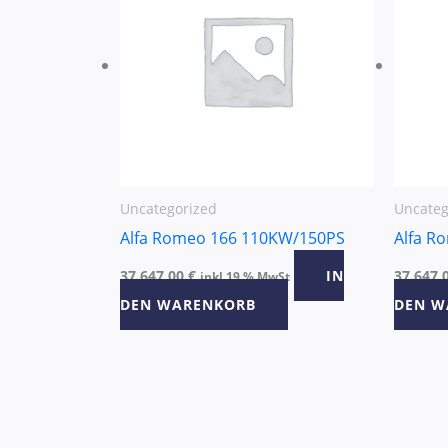
Uncategorized
Uncateg
Alfa Romeo 166 110KW/150PS
Alfa R
37.647,00
€
IN
37.647,
inkl 19 % MwSt
DEN WARENKORB
DEN W