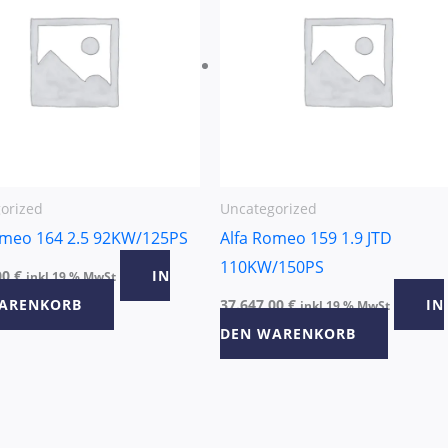
orized
Uncategorized
omeo 164 2.5 92KW/125PS
Alfa Romeo 159 1.9 JTD
110KW/150PS
00
€
IN
inkl 19 % MwSt
ARENKORB
37.647,00
€
IN
inkl 19 % MwSt
DEN WARENKORB