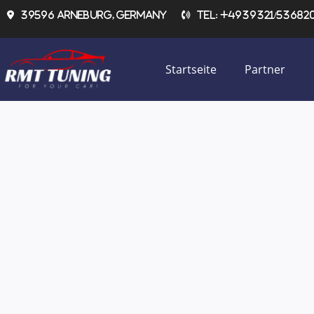
Zum
39596 Arneburg, Germany
Tel: +4939321/536820 
Inhalt
springen
Startseite
Partner