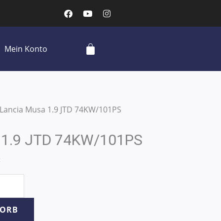
F
Y
I
a
o
n
c
u
s
e
t
t
b
u
a
Cart
Mein Konto
o
b
g
o
e
r
k
a
m
 Lancia Musa 1.9 JTD 74KW/101PS
 1.9 JTD 74KW/101PS
t
KORB