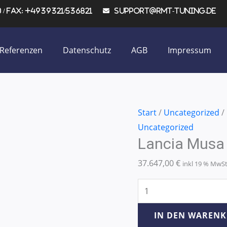
/ Fax: +4939321/536821
support@rmt-tuning.de
Referenzen
Datenschutz
AGB
Impressum
Lancia
Start
/
Uncategorized
/
Musa
Uncategorized
Lancia Musa
1.9
JTD
37.647,00
€
inkl 19 % MwS
74KW/101PS
Menge
IN DEN WAREN