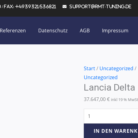
/ Fax: +4939321/536821
support@rmt-tuning.de
Referenzen
Datenschutz
AGB
Impressum
Lancia
Start
/
Uncategorized
/
Delta
Uncategorized
Lancia Delta
II
2.0-
37.647,00
€
inkl 19 % MwS
16V
HF
142KW/193PS
Menge
IN DEN WAREN