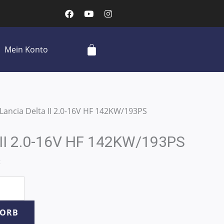
F
Y
I
a
o
n
c
u
s
e
t
t
b
u
a
Cart
Mein Konto
o
b
g
o
e
r
k
a
m
 Lancia Delta II 2.0-16V HF 142KW/193PS
 II 2.0-16V HF 142KW/193PS
t
KORB