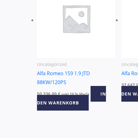
Uncategorized
Uncateg
Alfa Romeo 159 1.9 JTD
Alfa R
88KW/120PS
37.647,
50.336,00
€
IN
DEN W
inkl 19 % MwSt
DEN WARENKORB