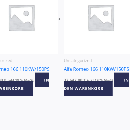
orized
Uncategorized
omeo 166 110KW/150PS
Alfa Romeo 166 110KW/150PS
00
€
IN
37.647,00
€
IN
inkl 19 % MwSt
inkl 19 % MwSt
ARENKORB
DEN WARENKORB