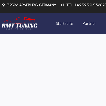
Zum
39596 Arneburg, Germany
Tel: +4939321/536820 
Inhalt
springen
Startseite
Partner