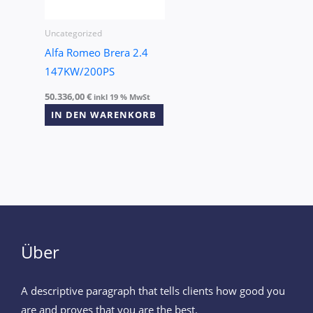
Uncategorized
Alfa Romeo Brera 2.4
147KW/200PS
50.336,00
€
inkl 19 % MwSt
IN DEN WARENKORB
Über
A descriptive paragraph that tells clients how good you
are and proves that you are the best.