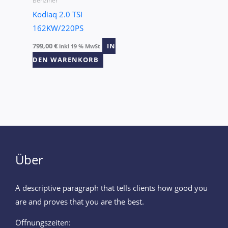
Benziner
Kodiaq 2.0 TSI
162KW/220PS
799,00
€
IN
inkl 19 % MwSt
DEN WARENKORB
Über
A descriptive paragraph that tells clients how good you
are and proves that you are the best.
Öffnungszeiten: