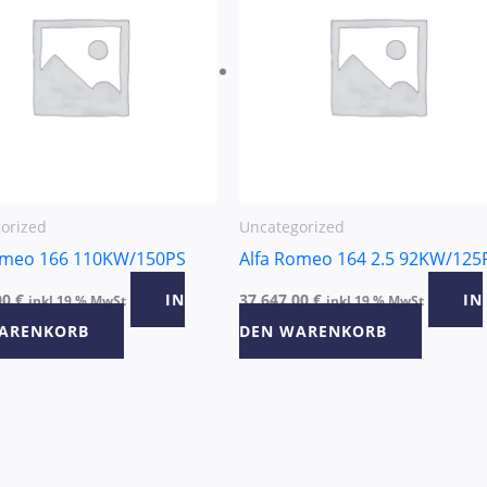
orized
Uncategorized
omeo 166 110KW/150PS
Alfa Romeo 164 2.5 92KW/125
00
€
IN
37.647,00
€
IN
inkl 19 % MwSt
inkl 19 % MwSt
ARENKORB
DEN WARENKORB