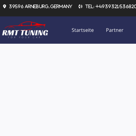
Zum
39596 Arneburg, Germany
Tel: +4939321/536820 
Inhalt
springen
Startseite
Partner