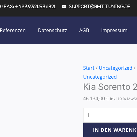
/ Fax: +4939321/536821
support@rmt-tuning.de
Referenzen
Datenschutz
AGB
Impressum
Kia
Start
/
Uncategorized
/
Sorento
Uncategorized
Kia Sorento
2.5
125KW/170PS
46.134,00
€
inkl 19 % MwS
Menge
IN DEN WAREN