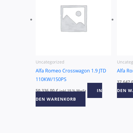
Uncategorized
Uncateg
Alfa Romeo Crosswagon 1.9 JTD
Alfa R
110KW/150PS
37.647,
50.336,00
€
IN
DEN W
inkl 19 % MwSt
DEN WARENKORB