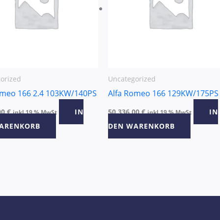
orized
Uncategorized
omeo 166 2.4 103KW/140PS
Alfa Romeo 166 129KW/175PS
00
€
IN
50.336,00
€
IN
inkl 19 % MwSt
inkl 19 % MwSt
ARENKORB
DEN WARENKORB