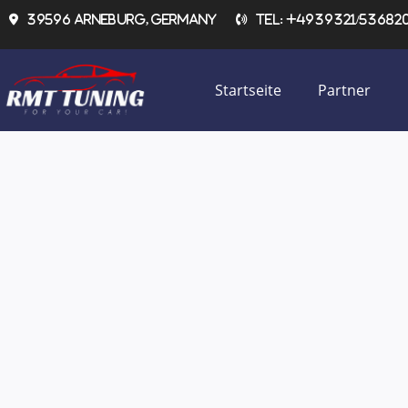
Zum
39596 Arneburg, Germany
Tel: +4939321/536820 
Inhalt
springen
Startseite
Partner