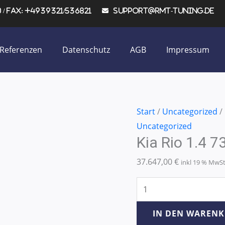
/ Fax: +4939321/536821
support@rmt-tuning.de
Referenzen
Datenschutz
AGB
Impressum
Kia
Start
/
Uncategorized
/
Rio
Uncategorized
Kia Rio 1.4 
1.4
73KW/99PS
37.647,00
€
inkl 19 % MwS
Menge
IN DEN WAREN