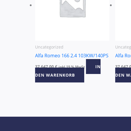
Uncategorized
Uncateg
Alfa Romeo 166 2.4 103KW/140PS
Alfa R
37.647,00
€
IN
37.647,
inkl 19 % MwSt
DEN WARENKORB
DEN W