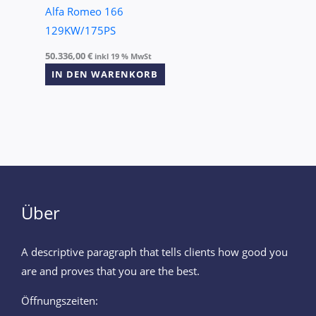
Alfa Romeo 166
129KW/175PS
50.336,00
€
inkl 19 % MwSt
IN DEN WARENKORB
Über
A descriptive paragraph that tells clients how good you
are and proves that you are the best.
Öffnungszeiten: