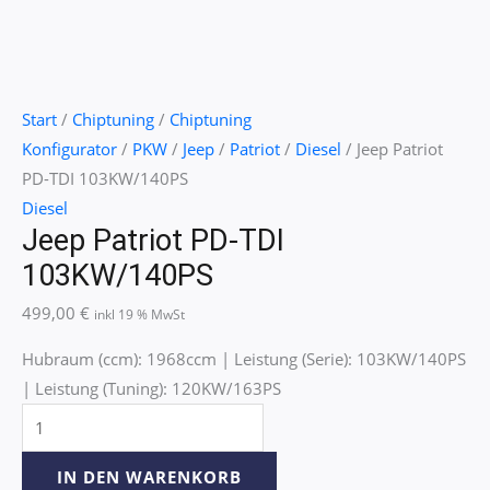
Start
/
Chiptuning
/
Chiptuning
Konfigurator
/
PKW
/
Jeep
/
Patriot
/
Diesel
/ Jeep Patriot
PD-TDI 103KW/140PS
Diesel
Jeep Patriot PD-TDI
103KW/140PS
499,00
€
inkl 19 % MwSt
Hubraum (ccm): 1968ccm | Leistung (Serie): 103KW/140PS
| Leistung (Tuning): 120KW/163PS
IN DEN WARENKORB