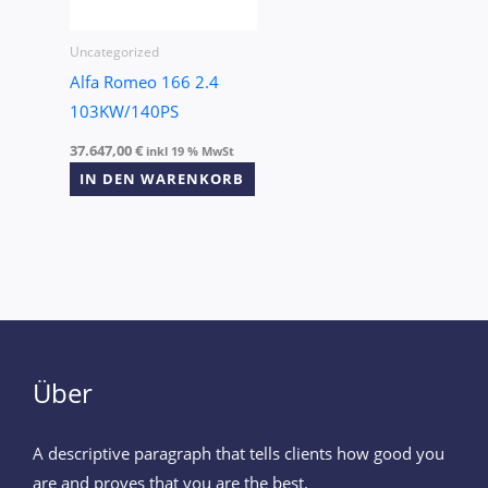
Uncategorized
Alfa Romeo 166 2.4
103KW/140PS
37.647,00
€
inkl 19 % MwSt
IN DEN WARENKORB
Über
A descriptive paragraph that tells clients how good you
are and proves that you are the best.