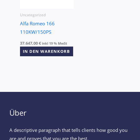
Uncategorized
Alfa Romeo 166
110KW/150PS
37.647,00
€
inkl 19 % MwSt
IN DEN WARENKORB
Über
A descriptive paragraph that tells clients how good you
are and proves that you are the best.