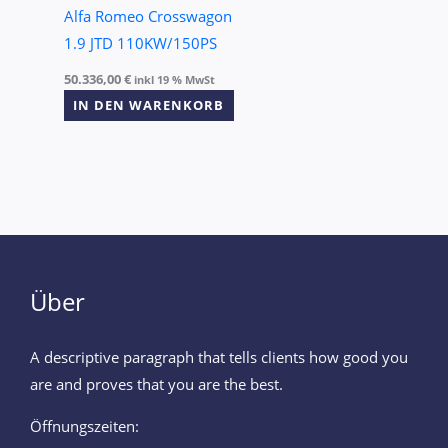
Alfa Romeo Crosswagon
1.9 JTD 110KW/150PS
50.336,00
€
inkl 19 % MwSt
IN DEN WARENKORB
Über
A descriptive paragraph that tells clients how good you
are and proves that you are the best.
Öffnungszeiten: