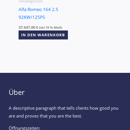
Uncategorized
Alfa Romeo 164 2.5
92KW/125PS
37.647,00
€
inkl 19 % MwSt
IN DEN WARENKORB
Über
A descriptive paragraph that tells clients how good you
are and proves that you are the best.
Öffnungszeiten: