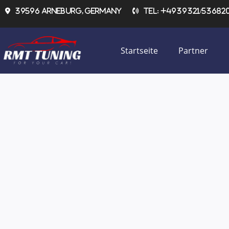
Zum
39596 Arneburg, Germany
Tel: +4939321/536820 
Inhalt
springen
Startseite
Partner