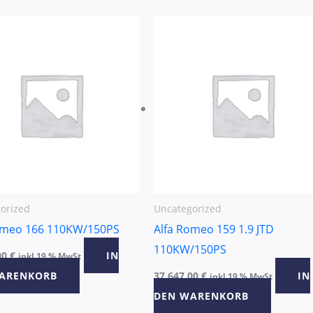
orized
Uncategorized
omeo 166 110KW/150PS
Alfa Romeo 159 1.9 JTD
110KW/150PS
00
€
IN
inkl 19 % MwSt
ARENKORB
37.647,00
€
IN
inkl 19 % MwSt
DEN WARENKORB