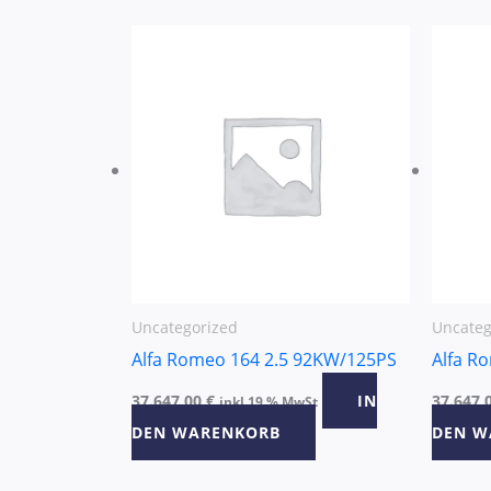
Uncategorized
Uncateg
Alfa Romeo 164 2.5 92KW/125PS
Alfa R
37.647,00
€
IN
37.647,
inkl 19 % MwSt
DEN WARENKORB
DEN W