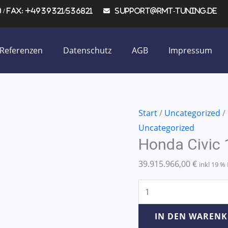
/ Fax: +4939321/536821
support@rmt-tuning.de
Referenzen
Datenschutz
AGB
Impressum
Honda
Start
/
Uncategorized
/
Civic
Uncategorized
Honda Civic
1.8
i-
39.915.966,00
€
inkl 19 
VTEC
103KW/140PS
Menge
IN DEN WAREN