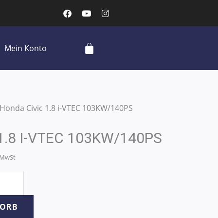
F
Y
I
a
o
n
c
u
s
e
t
t
b
u
a
Cart
Mein Konto
o
b
g
o
e
r
k
a
m
 Honda Civic 1.8 i-VTEC 103KW/140PS
 1.8 I-VTEC 103KW/140PS
% MwSt
KORB