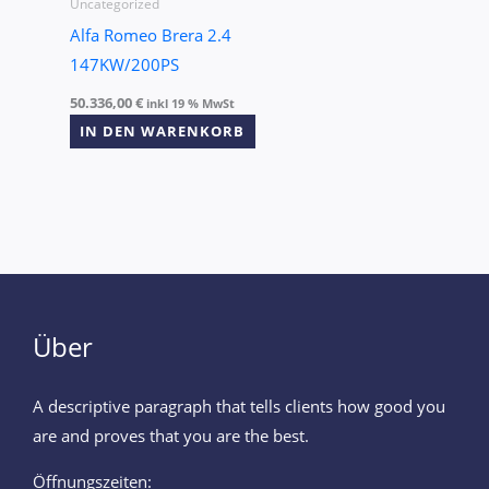
Uncategorized
Alfa Romeo Brera 2.4
147KW/200PS
50.336,00
€
inkl 19 % MwSt
IN DEN WARENKORB
Über
A descriptive paragraph that tells clients how good you
are and proves that you are the best.
Öffnungszeiten: