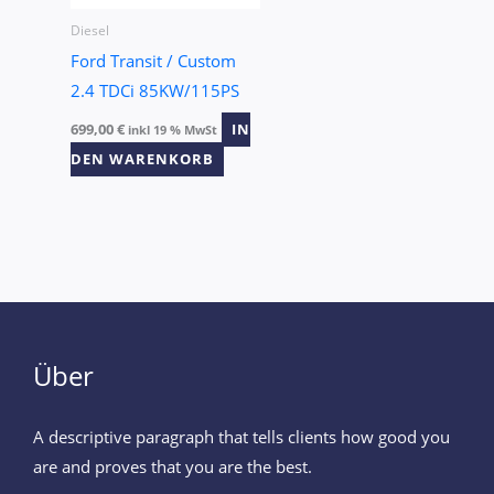
Diesel
Ford Transit / Custom
2.4 TDCi 85KW/115PS
699,00
€
IN
inkl 19 % MwSt
DEN WARENKORB
Über
A descriptive paragraph that tells clients how good you
are and proves that you are the best.