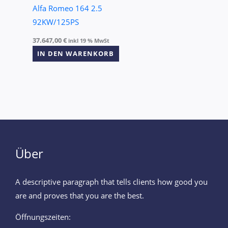
Alfa Romeo 164 2.5
92KW/125PS
37.647,00
€
inkl 19 % MwSt
IN DEN WARENKORB
Über
A descriptive paragraph that tells clients how good you
are and proves that you are the best.
Öffnungszeiten: