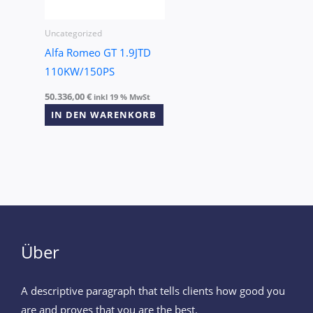
Uncategorized
Alfa Romeo GT 1.9JTD
110KW/150PS
50.336,00
€
inkl 19 % MwSt
IN DEN WARENKORB
Über
A descriptive paragraph that tells clients how good you
are and proves that you are the best.