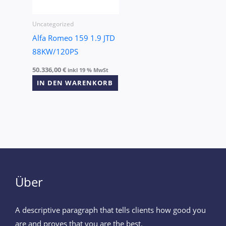
Uncategorized
Alfa Romeo 159 1.9 JTD
88KW/120PS
50.336,00
€
inkl 19 % MwSt
IN DEN WARENKORB
Über
A descriptive paragraph that tells clients how good you
are and proves that you are the best.