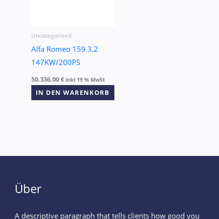
Uncategorized
Alfa Romeo 159 3.2
147KW/200PS
50.336,00
€
inkl 19 % MwSt
IN DEN WARENKORB
Über
A descriptive paragraph that tells clients how good you