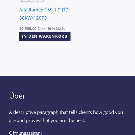
Uncategorized
Alfa Romeo 159 1.9 JTD
88KW/120PS
50.336,00
€
inkl 19 % MwSt
IN DEN WARENKORB
Über
A descriptive paragraph that tells clients how good you
are and proves that you are the best.
Öffnungszeiten: