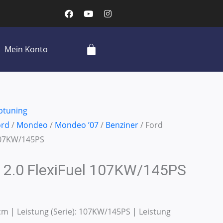
F
Y
I
a
o
n
c
u
s
e
t
t
b
u
a
Cart
Mein Konto
o
b
g
o
e
r
k
a
m
ptuning
ord
/
Mondeo
/
Mondeo ’07
/
Benziner
/ Ford
107KW/145PS
 2.0 FlexiFuel 107KW/145PS
 | Leistung (Serie): 107KW/145PS | Leistung