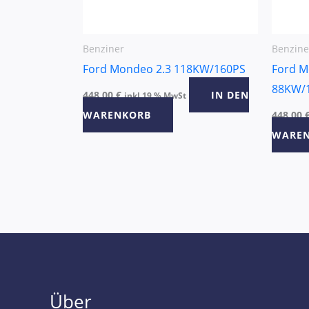
Benziner
Benzine
Ford Mondeo 2.3 118KW/160PS
Ford M
88KW/
448,00
€
IN DEN
inkl 19 % MwSt
WARENKORB
448,00
WARE
Über