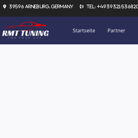
Zum
39596 Arneburg, Germany
Tel: +4939321/536820 
Inhalt
springen
Startseite
Partner