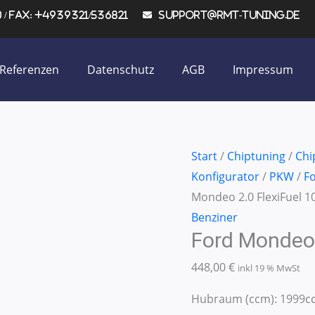
/ Fax: +4939321/536821
support@rmt-tuning.de
Referenzen
Datenschutz
AGB
Impressum
Ford
Start
/
Chiptuning
/
Chi
Mondeo
Konfigurator
/
PKW
/
F
2.0
Mondeo 2.0 FlexiFuel 
FlexiFuel
Benziner
Ford Mondeo
107KW/145PS
Menge
448,00
€
inkl 19 % MwSt
Hubraum (ccm): 1999ccm