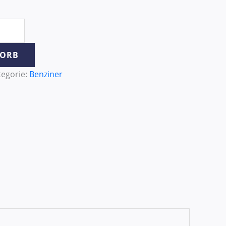
KORB
tegorie:
Benziner