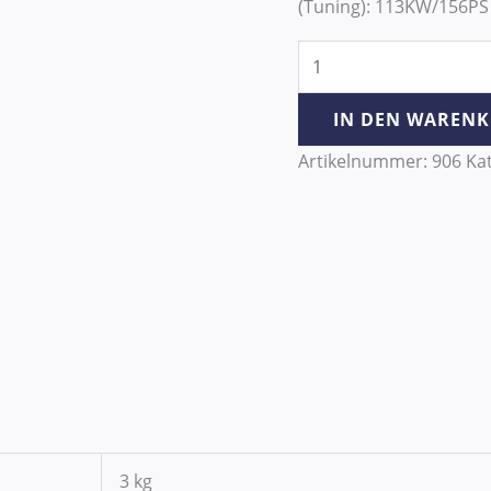
(Tuning): 113KW/156PS
IN DEN WAREN
Artikelnummer:
906
Ka
3 kg