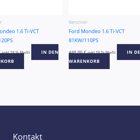
r
Benziner
ondeo 1.6 Ti-VCT
Ford Mondeo 1.6 Ti-VCT
120PS
81KW/110PS
€
IN DEN
448,00
€
IN D
inkl 19 % MwSt
inkl 19 % MwSt
NKORB
WARENKORB
Kontakt