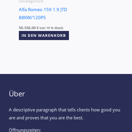
Uncategorized
Alfa Romeo 159 1.9 JTD
88KW/120PS
50.336,00
€
inkl 19 % MwSt
IN DEN WARENKORB
Über
A descriptive paragraph that tells clients how good you
are and proves that you are the best.
Öffnungszeiten: