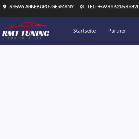
Zum
39596 Arneburg, Germany
Tel: +4939321/536820 
Inhalt
springen
Startseite
Partner