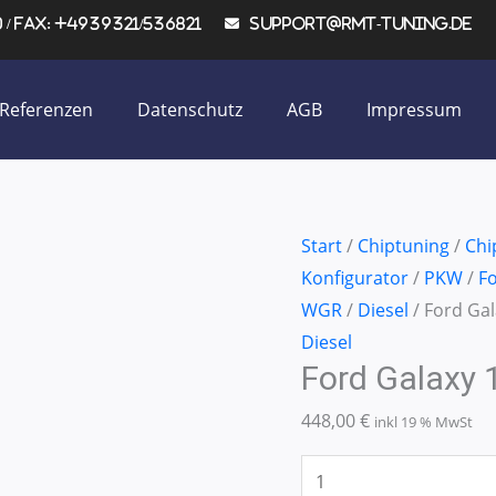
/ Fax: +4939321/536821
support@rmt-tuning.de
Referenzen
Datenschutz
AGB
Impressum
Ford
Start
/
Chiptuning
/
Chi
Galaxy
Konfigurator
/
PKW
/
F
1.9
WGR
/
Diesel
/ Ford Ga
TDI
Diesel
Ford Galaxy
85KW/115PS
Menge
448,00
€
inkl 19 % MwSt