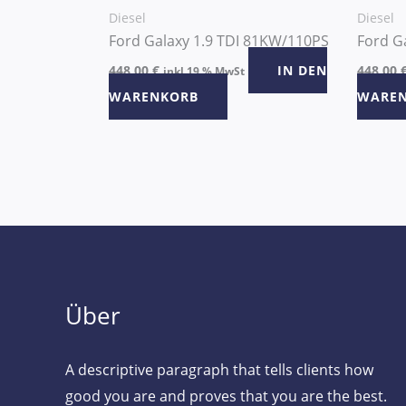
Diesel
Diesel
Ford Galaxy 1.9 TDI 81KW/110PS
Ford G
448,00
€
IN DEN
448,00
inkl 19 % MwSt
WARENKORB
WARE
Über
A descriptive paragraph that tells clients how
good you are and proves that you are the best.