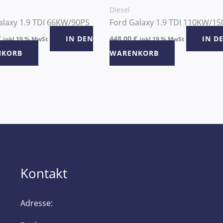
Diesel
alaxy 1.9 TDI 66KW/90PS
Ford Galaxy 1.9 TDI 110KW/15
€
IN DEN
448,00
€
IN D
inkl 19 % MwSt
inkl 19 % MwSt
NKORB
WARENKORB
Kontakt
Adresse: