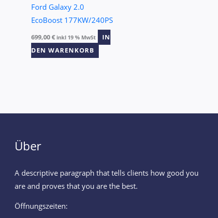
Ford Galaxy 2.0
EcoBoost 177KW/240PS
699,00
€
IN
inkl 19 % MwSt
DEN WARENKORB
Über
A descriptive paragraph that tells clients how good you
are and proves that you are the best.
Öffnungszeiten: