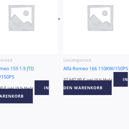
orized
Uncategorized
omeo 159 1.9 JTD
Alfa Romeo 166 110KW/150PS
/150PS
37.647,00
€
IN
inkl 19 % MwSt
00
€
IN
DEN WARENKORB
inkl 19 % MwSt
ARENKORB