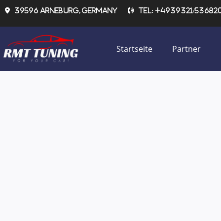
Zum
39596 Arneburg, Germany
Tel: +4939321/536820 
Inhalt
springen
Startseite
Partner