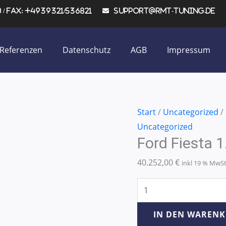
/ Fax: +4939321/536821
support@rmt-tuning.de
Referenzen
Datenschutz
AGB
Impressum
Ford
Start
/
Uncategorized
/
Fiesta
Uncategorized
Ford Fiesta 
1.4
TDCI
40.252,00
€
inkl 19 % MwS
50KW/68PS
Menge
IN DEN WAREN