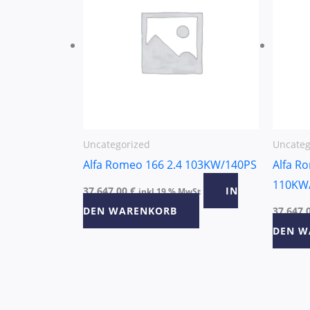
Uncategorized
Uncateg
Alfa Romeo 166 2.4 103KW/140PS
Alfa R
110KW
37.647,00
€
IN
inkl 19 % MwSt
DEN WARENKORB
37.647,
DEN W