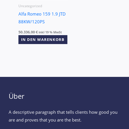
Uncategorized
Alfa Romeo 159 1.9 JTD
88KW/120PS
50.336,00
€
inkl 19 % MwSt
IN DEN WARENKORB
Über
A descriptive paragraph that tells clients how good you
are and proves that you are the best.