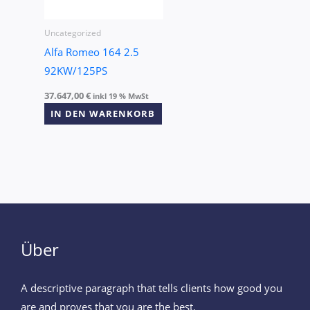
Uncategorized
Alfa Romeo 164 2.5
92KW/125PS
37.647,00
€
inkl 19 % MwSt
IN DEN WARENKORB
Über
A descriptive paragraph that tells clients how good you
are and proves that you are the best.