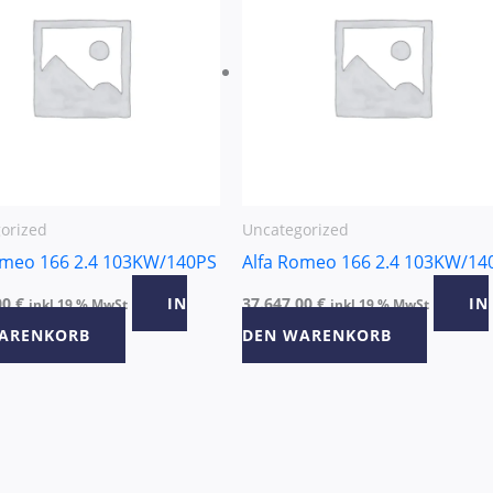
orized
Uncategorized
omeo 166 2.4 103KW/140PS
Alfa Romeo 166 2.4 103KW/14
00
€
IN
37.647,00
€
IN
inkl 19 % MwSt
inkl 19 % MwSt
ARENKORB
DEN WARENKORB