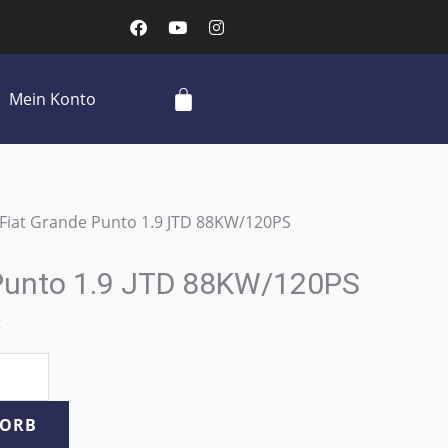
F
Y
I
a
o
n
c
u
s
e
t
t
b
u
a
Cart
Mein Konto
o
b
g
o
e
r
k
a
m
 Fiat Grande Punto 1.9 JTD 88KW/120PS
 Punto 1.9 JTD 88KW/120PS
t
KORB