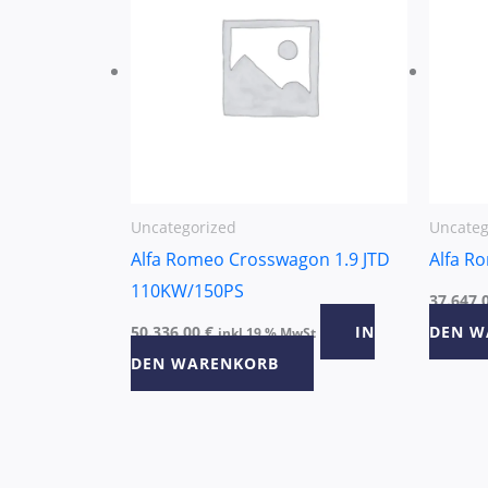
Uncategorized
Uncateg
Alfa Romeo Crosswagon 1.9 JTD
Alfa R
110KW/150PS
37.647,
50.336,00
€
IN
DEN W
inkl 19 % MwSt
DEN WARENKORB