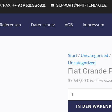
/ Fax: +4939321/536821
support@rmt-tuning.de
Referenzen
Datenschutz
AGB
Impressum
Fiat
Start
/
Uncategorized
/
Grande
Uncategorized
Fiat Grande
Punto
1.9
37.647,00
€
inkl 19 % MwS
JTD
88KW/120PS
Menge
IN DEN WAREN