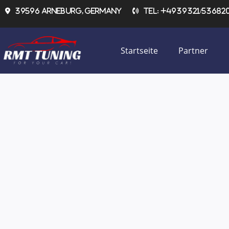
Zum
39596 Arneburg, Germany
Tel: +4939321/536820 
Inhalt
springen
Startseite
Partner