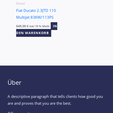
Diesel
Fiat Ducato 2.3JTD 110
Multijet 83KW/113PS
649,00
€
IN
inkl 19 % MwSt
DEN WARENKORB
Über
A descriptive paragraph that tells clients how good you
are and proves that you are the best.