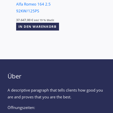
Alfa Romeo 164 2.5
92KW/125PS
37.647,00
€
inkl 19 % MwSt
IN DEN WARENKORB
Über
A descriptive paragraph that tells clients how good you
are and proves that you are the best.
Öffnungszeiten: