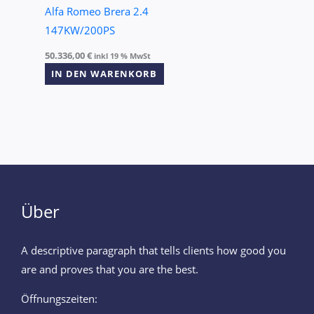
Alfa Romeo Brera 2.4
147KW/200PS
50.336,00
€
inkl 19 % MwSt
IN DEN WARENKORB
Über
A descriptive paragraph that tells clients how good you
are and proves that you are the best.
Öffnungszeiten: