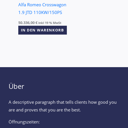
Alfa Romeo Crosswagon
1.9 JTD 110KW/150PS
50.336,00
€
inkl 19 % MwSt
IN DEN WARENKORB
Über
A descriptive paragraph that tells clients how good you
are and proves that you are the best.
Öffnungszeiten: