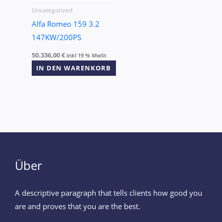
Uncategorized
Alfa Romeo 159 3.2
147KW/200PS
50.336,00
€
inkl 19 % MwSt
IN DEN WARENKORB
Über
A descriptive paragraph that tells clients how good you
are and proves that you are the best.