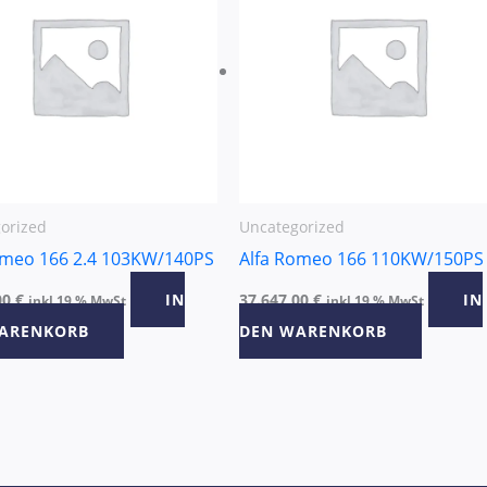
orized
Uncategorized
omeo 166 2.4 103KW/140PS
Alfa Romeo 166 110KW/150PS
00
€
IN
37.647,00
€
IN
inkl 19 % MwSt
inkl 19 % MwSt
ARENKORB
DEN WARENKORB