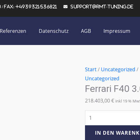
/ Fax: +4939321/536821
support@rmt-tuning.de
Referenzen
Datenschutz
AGB
Impressum
Ferrari
Start
/
Uncategorized
/
F40
Uncategorized
Ferrari F40 
3.0T
V8
218.403,00
€
inkl 19 % Mw
378KW/514PS
Menge
IN DEN WAREN