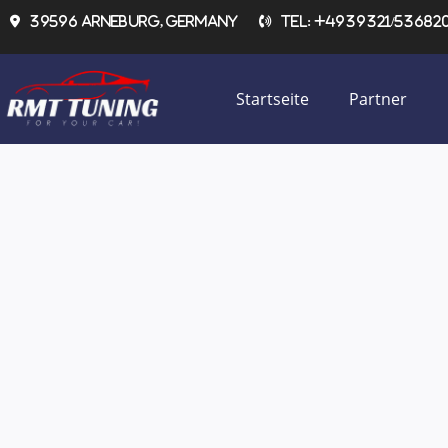
Zum
39596 Arneburg, Germany
Tel: +4939321/536820 
Inhalt
springen
Startseite
Partner