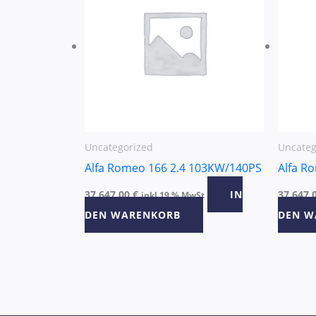
Uncategorized
Uncateg
Alfa Romeo 166 2.4 103KW/140PS
Alfa R
37.647,00
€
IN
37.647,
inkl 19 % MwSt
DEN WARENKORB
DEN W