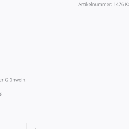
Artikelnummer:
1476
K
der Glühwein.
g