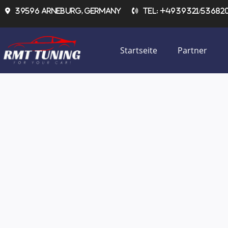
Zum
39596 Arneburg, Germany
Tel: +4939321/536820 
Inhalt
springen
Startseite
Partner