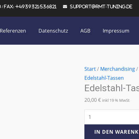
/ Fax: +4939321/536821
support@rmt-tuning.de
Referenzen
Datenschutz
AGB
Impressum
Edelstahl-
Start
/
Merchandising
Tassen
Edelstahl-Tassen
Edelstahl-Ta
mit
Gravur
20,00
€
inkl 19 % MwSt
Menge
IN DEN WAREN